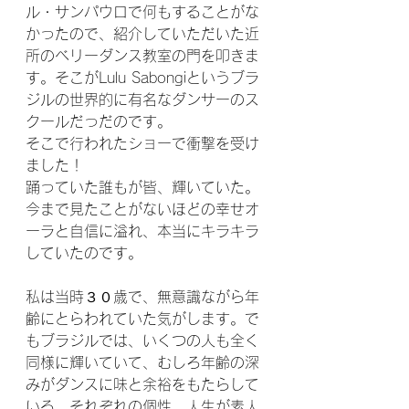
ル・サンパウロで何もすることがな
かったので、紹介していただいた近
所のベリーダンス教室の門を叩きま
す。そこがLulu Sabongiというブラ
ジルの世界的に有名なダンサーのス
クールだっだのです。
そこで行われたショーで衝撃を受け
ました！
踊っていた誰もが皆、輝いていた。
今まで見たことがないほどの幸せオ
ーラと自信に溢れ、本当にキラキラ
していたのです。
私は当時３０歳で、無意識ながら年
齢にとらわれていた気がします。で
もブラジルでは、いくつの人も全く
同様に輝いていて、むしろ年齢の深
みがダンスに味と余裕をもたらして
いる。それぞれの個性、人生が素人